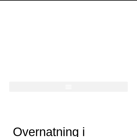
Gå
til
indholdet
MENU
Overnatning i