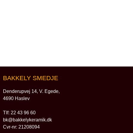
BAKKELY SMEDJE
Denderupvej 14, V. Egede,
4690 Haslev
Tlf: 22 43 96 60
bk@bakkelykeramik.dk
Cvr-nr: 21208094